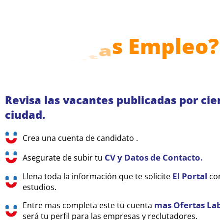
o
?
e
l
p
m
s
a
Revisa las vacantes publicadas por ci
ciudad.
Crea una cuenta de candidato .
CV y Datos de Contacto.
Asegurate de subir tu
El Portal
Llena toda la información que te solicite
com
estudios.
mas Ofertas Lab
Entre mas completa este tu cuenta
será tu perfil para las empresas y reclutadores.