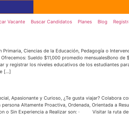
car Vacante
Buscar Candidatos
Planes
Blog
Registr
ón Primaria, Ciencias de la Educación, Pedagogía o Interve
co Ofrecemos: Sueldo $11,000 promedio mensualesBono de 
ar y registrar los niveles educativos de los estudiantes pa
ue […]
cial, Apasionante y Curioso, ¿Te gusta viajar? Colabora co
a persona Altamente Proactiva, Ordenada, Orientada a Res
s Con o Sin Experiencia a Realizar son: · Visitar la ru