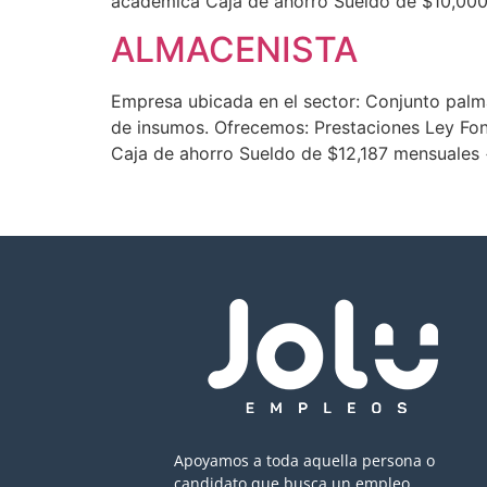
academica Caja de ahorro Sueldo de $10,000
ALMACENISTA
Empresa ubicada en el sector: Conjunto palma
de insumos. Ofrecemos: Prestaciones Ley Fo
Caja de ahorro Sueldo de $12,187 mensuales 
Apoyamos a toda aquella persona o
candidato que busca un empleo,