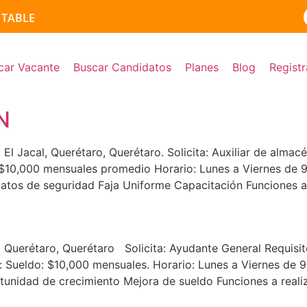
NTABLE
ACÉN
MANTENIMIENTO DE MAQUINARIA
ADO DE ALMACÉN
EF
DE VENTAS MAQUINARÍA AGRICOLA
DE VENTAS MAQUINARIA PESADA
 B MAQUINARIA DIESEL
 ESPECIALISTA MAQUINARIA DIESEL
 ESPECIALISTA MAQUINARIA DIESEL
 ESPECIALISTA MECANICA DIESEL MAQUINARIA
OR DE EQUIPO DE CONSTRUCCION
car Vacante
Buscar Candidatos
Planes
Blog
Registr
N
acal, Querétaro, Querétaro. Solicita: Auxiliar de almacén
 $10,000 mensuales promedio Horario: Lunes a Viernes de
atos de seguridad Faja Uniforme Capacitación Funciones a 
étaro, Querétaro Solicita: Ayudante General Requisitos
: Sueldo: $10,000 mensuales. Horario: Lunes a Viernes de
unidad de crecimiento Mejora de sueldo Funciones a reali