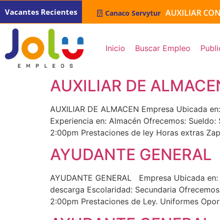
Vacantes Recientes
AUXILIAR CO
JEFE DE ALM
TÉCNICO DE 
ENCARG
SOUS CH
ASESOR 
ASESOR 
TÉCNICO
TÉCNICO
TÉCNICO
TÉCNICO
VENDED
Canaco Servytur
Inicio
Buscar Empleo
Publi
AUXILIAR DE ALMACE
AUXILIAR DE ALMACEN Empresa Ubicada en: El J
Experiencia en: Almacén Ofrecemos: Sueldo:
2:00pm Prestaciones de ley Horas extras Zap
AYUDANTE GENERAL
AYUDANTE GENERAL Empresa Ubicada en: Quer
descarga Escolaridad: Secundaria Ofrecemos
2:00pm Prestaciones de Ley. Uniformes Oport